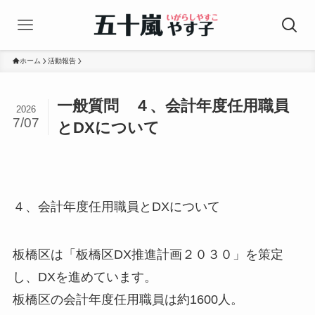
ホーム
活動報告
一般質問 ４、会計年度任用職員
2026
7/07
とDXについて
４、会計年度任用職員と
DX
について
板橋区は「板橋区
DX
推進計画２０３０」を策定
し、
DX
を進めています。
板橋区の会計年度任用職員は約
1600
人。