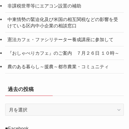
非課税世帯等にエアコン設置の補助
中東情勢の緊迫化及び米国の相互関税などの影響を受
けている区内中小企業の相談窓口
憲法カフェ・ファシリテーター養成講座に参加して
『おしゃべりカフェ』のご案内 ７月２６日 １０時～
農のある暮らし～援農～都市農業・コミュニティ
過去の投稿
過
去
の
投
■Facebook